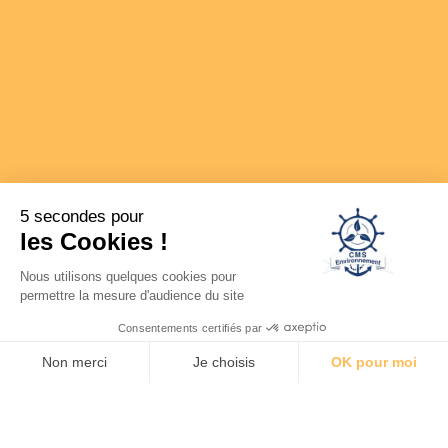
5 secondes pour
les Cookies !
Nous utilisons quelques cookies pour
permettre la mesure d'audience du site
Consentements certifiés par
Non merci
Je choisis
OK pour moi
Axeptio consent
Plateforme de Gestion du Consentement : Personnalisez vos O
Notre plateforme vous permet d'adapter et de gérer vos paramètr